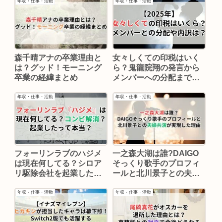
年収・仕事・活動
年収・仕事・活動
女々しくての印税はいく
森千晴アナの卒業理由と
ら？鬼龍院翔の発言から
は？グッド！モーニング
メンバーへの分配まで解
卒業の経緯まとめ
説
年収・仕事・活動
年収・仕事・活動
フォーリンラブのハジメ
一之森大湖は誰?DAIGO
は現在何してる？シロア
そっくり歌手のプロフィ
リ駆除会社を起業した理
ールと北川景子との夫婦
由まとめ
共演が実現した理由
年収・仕事・活動
年収・仕事・活動