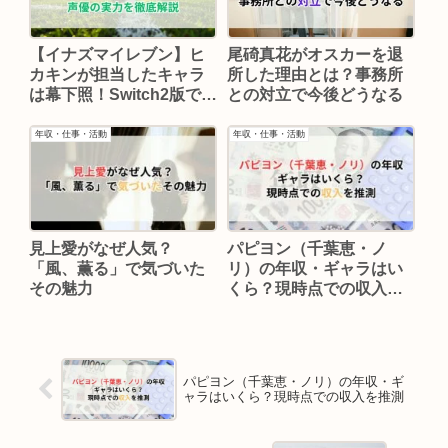
【イナズマイレブン】ヒ
尾碕真花がオスカーを退
カキンが担当したキャラ
所した理由とは？事務所
は幕下照！Switch2版でも
との対立で今後どうなる
活躍する声優の実力を徹
底解説
年収・仕事・活動
年収・仕事・活動
見上愛がなぜ人気？
パピヨン（千葉恵・ノ
「風、薫る」で気づいた
リ）の年収・ギャラはい
その魅力
くら？現時点での収入を
推測
パピヨン（千葉恵・ノリ）の年収・ギ
ャラはいくら？現時点での収入を推測