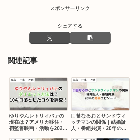
スポンサーリンク
シェアする
関連記事
年収・仕事・活動
年収・仕事・活動
ゆりやんレトリィバァの
口笛なるおとサンドウィ
現在は？アメリカ移住・
ッチマンの関係｜結婚証
初監督映画・活動を2026
人・番組共演・20年の師
年最新情報でまとめ！
弟エピソード