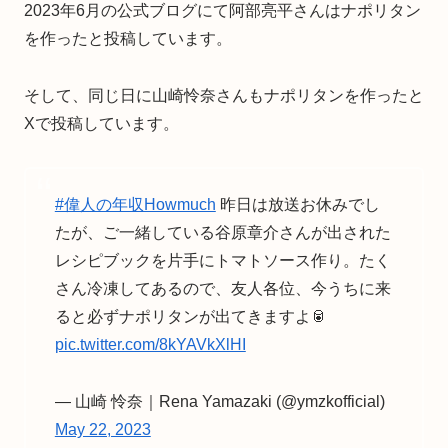
2023年6月の公式ブログにて阿部亮平さんはナポリタン
を作ったと投稿しています。
そして、同じ日に山崎怜奈さんもナポリタンを作ったと
Xで投稿しています。
#偉人の年収Howmuch
昨日は放送お休みでし
たが、ご一緒している谷原章介さんが出された
レシピブックを片手にトマトソース作り。たく
さん冷凍してあるので、友人各位、今うちに来
ると必ずナポリタンが出てきますよ🥫
pic.twitter.com/8kYAVkXlHI
— 山崎 怜奈｜Rena Yamazaki (@ymzkofficial)
May 22, 2023