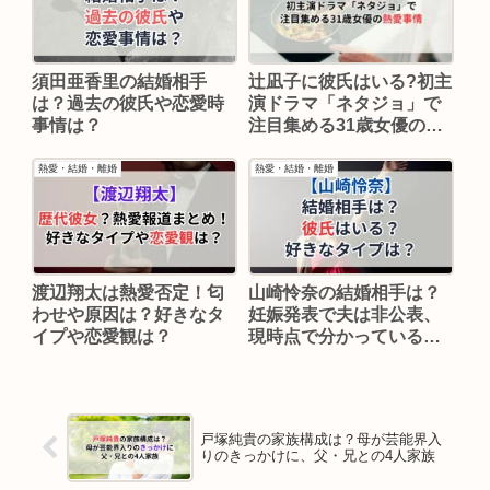
須田亜香里の結婚相手
辻凪子に彼氏はいる?初主
は？過去の彼氏や恋愛時
演ドラマ「ネタジョ」で
事情は？
注目集める31歳女優の熱
愛事情
熱愛・結婚・離婚
熱愛・結婚・離婚
渡辺翔太は熱愛否定！匂
山崎怜奈の結婚相手は？
わせや原因は？好きなタ
妊娠発表で夫は非公表、
イプや恋愛観は？
現時点で分かっているこ
と
戸塚純貴の家族構成は？母が芸能界入
りのきっかけに、父・兄との4人家族