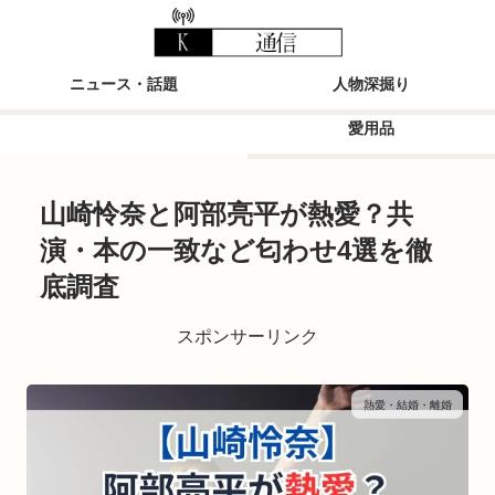
ニュース・話題
人物深掘り
愛用品
山崎怜奈と阿部亮平が熱愛？共
演・本の一致など匂わせ4選を徹
底調査
スポンサーリンク
熱愛・結婚・離婚