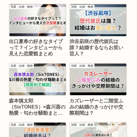
NG・現在まで時系列まと
め【2026年最新】
熱愛・結婚・離婚
熱愛・結婚・離婚
出口夏希の好きなタイプ
渋谷凪咲の歴代彼氏は
って？インタビューから
誰？結婚するならお笑い
見えた恋愛観まとめ
芸人？
熱愛・結婚・離婚
熱愛・結婚・離婚
森本慎太郎
カズレーザーと二階堂ふ
（SixTONES）×森川葵の
みの結婚のきっかけや交
熱愛・匂わせ騒動まとめ
際期間は？
【時系列で解説】
熱愛・結婚・離婚
熱愛・結婚・離婚