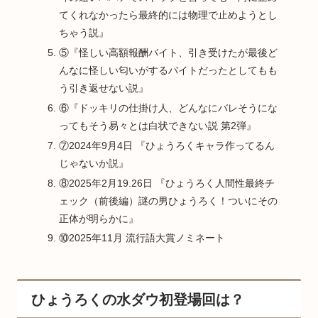
てくれなかったら最終的には物理で止めようとし
ちゃう説』
⑤『怪しい高額報酬バイト、引き受けたが最後ど
んなに怪しい匂いがするバイトだったとしてもも
う引き返せない説』
⑥『ドッキリの仕掛け人、どんなにバレそうにな
ってもそう易々とは白状できない説 第2弾』
⑦2024年9月4日 『ひょうろくキャラ作ってるん
じゃないか説』
⑧2025年2月19.26日 『ひょうろく人間性最終チ
ェック（前後編）謎の男ひょうろく！ついにその
正体が明らかに』
⑩2025年11月 流行語大賞ノミネート
ひょうろくの水ダウ初登場回は？