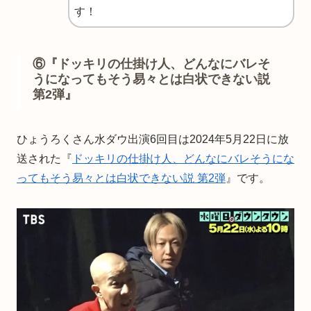
す！
⑥『ドッキリの仕掛け人、どんなにバレそ
うになってもそう易々とは白状できない説
第2弾』
ひょうろくさん水ダウ出演6回目は2024年5月22日に放
送された『
ドッキリの仕掛け人、どんなにバレそうにな
ってもそう易々とは白状できない説 第2弾
』です。