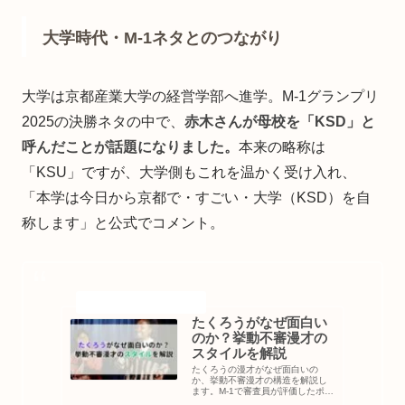
大学時代・M-1ネタとのつながり
大学は京都産業大学の経営学部へ進学。M-1グランプリ
2025の決勝ネタの中で、
赤木さんが母校を「KSD」と
呼んだことが話題になりました。
本来の略称は
「KSU」ですが、大学側もこれを温かく受け入れ、
「本学は今日から京都で・すごい・大学（KSD）を自
称します」と公式でコメント。
たくろうがなぜ面白い
のか？挙動不審漫才の
スタイルを解説
たくろうの漫才がなぜ面白いの
か、挙動不審漫才の構造を解説し
ます。M-1で審査員が評価したポイ
ント、従来の漫才との違い、「面