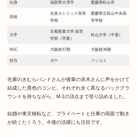
出身
滋賀県大津市
愛媛県松山市
光泉カトリック高等
愛媛県立松山中央高
高校
学校
等学校
京都産業大学 経営
大学
松山大学（中退）
学部（卒業）
NSC
大阪校37期
大阪校36期
担当
ボケ
ツッコミ
先輩のきむらバンドさんが後輩の赤木さんに声をかけて
結成した異色のコンビ。それぞれ全く異なるバックグラ
ウンドを持ちながら、M-1の頂点まで登り詰めました。
結婚や東京移転など、プライベートと仕事の両面で動き
が続くたくろう。今後の活躍にも注目です。