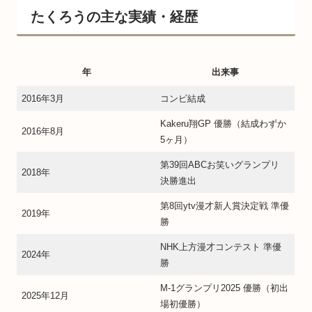
たくろうの主な実績・経歴
年
出来事
2016年3月
コンビ結成
Kakeru翔GP 優勝（結成わずか
2016年8月
5ヶ月）
第39回ABCお笑いグランプリ
2018年
決勝進出
第8回ytv漫才新人賞決定戦 準優
2019年
勝
NHK上方漫才コンテスト 準優
2024年
勝
M-1グランプリ2025 優勝（初出
2025年12月
場初優勝）