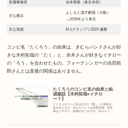
所属事務所
吉本興業（東京本部）
よしもと漫才劇場（大阪）
主な拠点
→2026年より東京
主な実績
M-1グランプリ2025 優勝
コンビ名「たくろう」の由来は、きむらバンドさんが好
きな木村拓哉の「たく」と、赤木さんが好きなイチロー
の「ろう」を合わせたもの。フォークシンガーの吉田拓
郎さんとは直接の関係はありません。
たくろうのコンビ名の由来と結
成秘話【木村拓哉×イチロ
ー？】
たくろうのコンビ名は2人の「推し」の名前を
合わせたもの。きむらバンドは木村拓哉、赤木
裕はイチロー。結成のきっかけや「めちゃくち
ゃ面白いけど余っている」という噂話も紹介し
ています。