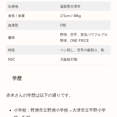
出身地
滋賀県大津市
身長 / 体重
171cm / 48kg
血液型
O型
野球、空手、実況パワフルプロ
趣味
野球、ONE PIECE
特技
ペン回し、空手の板割り、歌
NSC
大阪校37期
学歴
赤木さんの学歴は以下の通りです。
小学校：野洲市立野洲小学校→大津市立平野小学