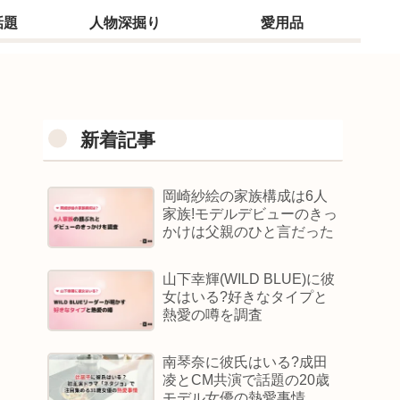
話題
人物深掘り
愛用品
新着記事
岡崎紗絵の家族構成は6人
家族!モデルデビューのきっ
かけは父親のひと言だった
山下幸輝(WILD BLUE)に彼
女はいる?好きなタイプと
熱愛の噂を調査
南琴奈に彼氏はいる?成田
凌とCM共演で話題の20歳
モデル女優の熱愛事情