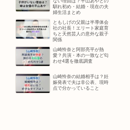
ない理由は？平山あやとの
馴れ初め・結婚・現在の夫
婦生活まとめ
ともしげの父親は半導体会
社の社長！エリート家庭育
ちと天然芸人の意外な親子
関係
山崎怜奈と阿部亮平が熱
愛？共演・本の一致など匂
わせ4選を徹底調査
山崎怜奈の結婚相手は？妊
娠発表で夫は非公表、現時
点で分かっていること