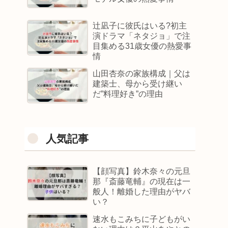
辻凪子に彼氏はいる?初主
演ドラマ「ネタジョ」で注
目集める31歳女優の熱愛事
情
山田杏奈の家族構成｜父は
建築士、母から受け継い
だ”料理好き”の理由
人気記事
【顔写真】鈴木奈々の元旦
那『斎藤竜輔』の現在は一
般人！離婚した理由がヤバ
い？
速水もこみちに子どもがい