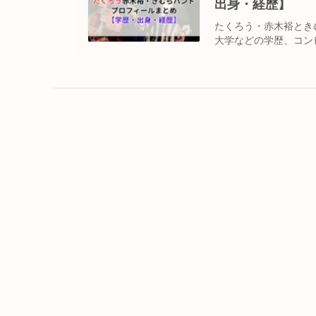
出身・経歴】
たくろう・赤木裕とき
大学などの学歴、コン