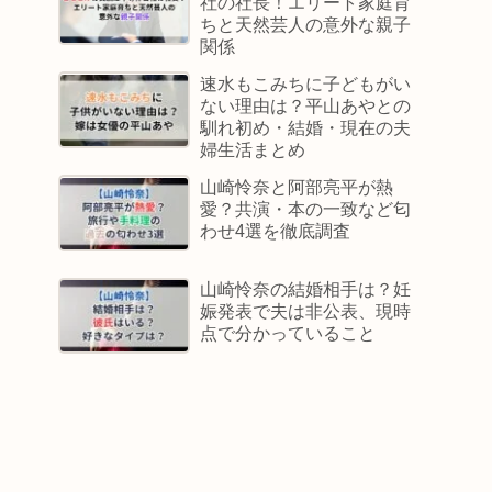
社の社長！エリート家庭育
ちと天然芸人の意外な親子
関係
速水もこみちに子どもがい
ない理由は？平山あやとの
馴れ初め・結婚・現在の夫
婦生活まとめ
山崎怜奈と阿部亮平が熱
愛？共演・本の一致など匂
わせ4選を徹底調査
山崎怜奈の結婚相手は？妊
娠発表で夫は非公表、現時
点で分かっていること