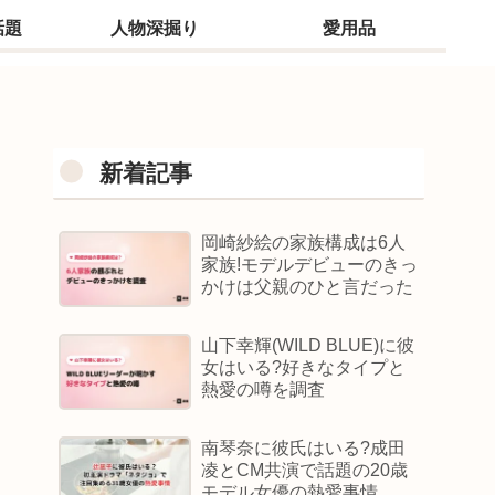
話題
人物深掘り
愛用品
新着記事
岡崎紗絵の家族構成は6人
家族!モデルデビューのきっ
かけは父親のひと言だった
山下幸輝(WILD BLUE)に彼
女はいる?好きなタイプと
熱愛の噂を調査
南琴奈に彼氏はいる?成田
凌とCM共演で話題の20歳
モデル女優の熱愛事情