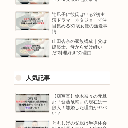
辻凪子に彼氏はいる?初主
演ドラマ「ネタジョ」で注
目集める31歳女優の熱愛事
情
山田杏奈の家族構成｜父は
建築士、母から受け継い
だ”料理好き”の理由
人気記事
【顔写真】鈴木奈々の元旦
那『斎藤竜輔』の現在は一
般人！離婚した理由がヤバ
い？
ともしげの父親は半導体会