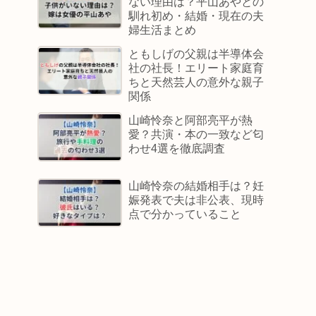
ない理由は？平山あやとの
馴れ初め・結婚・現在の夫
婦生活まとめ
ともしげの父親は半導体会
社の社長！エリート家庭育
ちと天然芸人の意外な親子
関係
山崎怜奈と阿部亮平が熱
愛？共演・本の一致など匂
わせ4選を徹底調査
山崎怜奈の結婚相手は？妊
娠発表で夫は非公表、現時
点で分かっていること