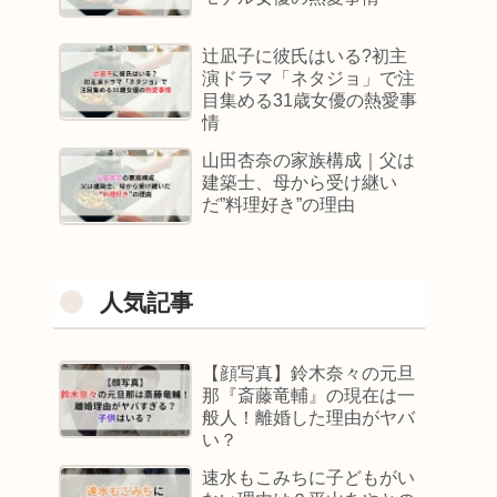
辻凪子に彼氏はいる?初主
演ドラマ「ネタジョ」で注
目集める31歳女優の熱愛事
情
山田杏奈の家族構成｜父は
建築士、母から受け継い
だ”料理好き”の理由
人気記事
【顔写真】鈴木奈々の元旦
那『斎藤竜輔』の現在は一
般人！離婚した理由がヤバ
い？
速水もこみちに子どもがい