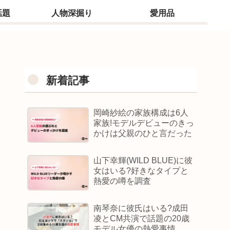
話題
人物深掘り
愛用品
新着記事
岡崎紗絵の家族構成は6人
家族!モデルデビューのきっ
かけは父親のひと言だった
山下幸輝(WILD BLUE)に彼
女はいる?好きなタイプと
熱愛の噂を調査
南琴奈に彼氏はいる?成田
凌とCM共演で話題の20歳
モデル女優の熱愛事情