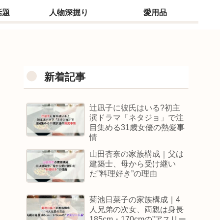
話題
人物深掘り
愛用品
新着記事
辻凪子に彼氏はいる?初主
演ドラマ「ネタジョ」で注
目集める31歳女優の熱愛事
情
山田杏奈の家族構成｜父は
建築士、母から受け継い
だ”料理好き”の理由
菊池日菜子の家族構成｜4
人兄弟の次女、両親は身長
185cm・170cmの”アスリー