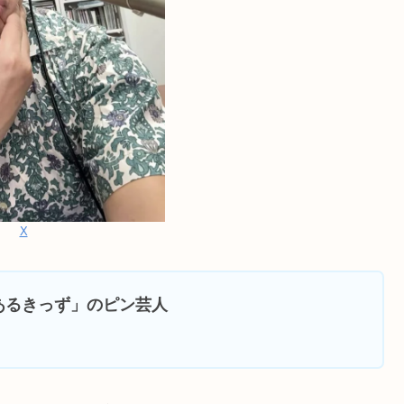
X
あるきっず」のピン芸人