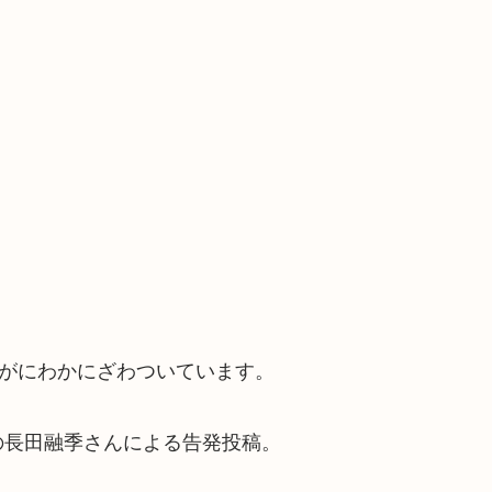
界がにわかにざわついています。
の長田融季さんによる告発投稿。