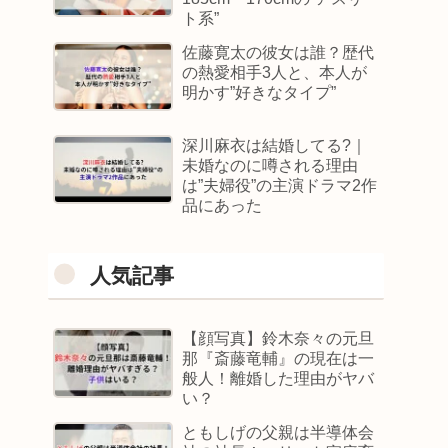
ト系”
佐藤寛太の彼女は誰？歴代
の熱愛相手3人と、本人が
明かす”好きなタイプ”
深川麻衣は結婚してる?｜
未婚なのに噂される理由
は”夫婦役”の主演ドラマ2作
品にあった
人気記事
【顔写真】鈴木奈々の元旦
那『斎藤竜輔』の現在は一
般人！離婚した理由がヤバ
い？
ともしげの父親は半導体会