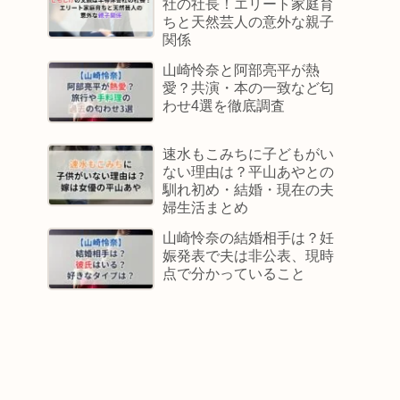
社の社長！エリート家庭育
ちと天然芸人の意外な親子
関係
山崎怜奈と阿部亮平が熱
愛？共演・本の一致など匂
わせ4選を徹底調査
速水もこみちに子どもがい
ない理由は？平山あやとの
馴れ初め・結婚・現在の夫
婦生活まとめ
山崎怜奈の結婚相手は？妊
娠発表で夫は非公表、現時
点で分かっていること