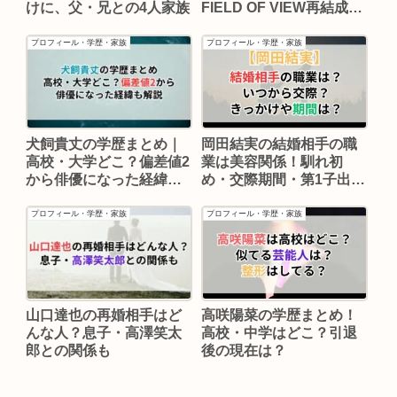
FIELD OF VIEW再結成ま
けに、父・兄との4人家族
で2026年最新情報まとめ
プロフィール・学歴・家族
プロフィール・学歴・家族
岡田結実の結婚相手の職
犬飼貴丈の学歴まとめ｜
業は美容関係！馴れ初
高校・大学どこ？偏差値2
め・交際期間・第1子出産
から俳優になった経緯も
まで【2026年最新】
解説
プロフィール・学歴・家族
プロフィール・学歴・家族
高咲陽菜の学歴まとめ！
山口達也の再婚相手はど
高校・中学はどこ？引退
んな人？息子・高澤笑太
後の現在は？
郎との関係も