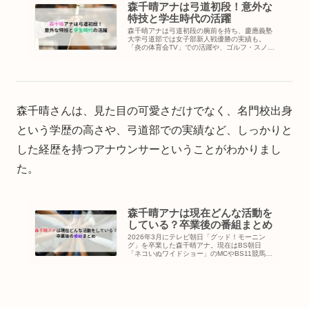
森千晴アナは弓道初段！意外な
特技と学生時代の活躍
森千晴アナは弓道初段の腕前を持ち、慶應義塾
大学弓道部では女子部新人戦優勝の実績も。
「炎の体育会TV」での活躍や、ゴルフ・スノー
ボードなど意外な趣味・特技についてもまとめ
ました。
森千晴さんは、見た目の可愛さだけでなく、名門校出身
という学歴の高さや、弓道部での実績など、しっかりと
した経歴を持つアナウンサーということがわかりまし
た。
森千晴アナは現在どんな活動を
している？卒業後の番組まとめ
2026年3月にテレビ朝日「グッド！モーニン
グ」を卒業した森千晴アナ。現在はBS朝日
「ネコいぬワイドショー」のMCやBS11競馬中
継、YouTubeチャンネル「ちはるの森」など幅
広く活動中。卒業後の現在の活動をまとめまし
た。