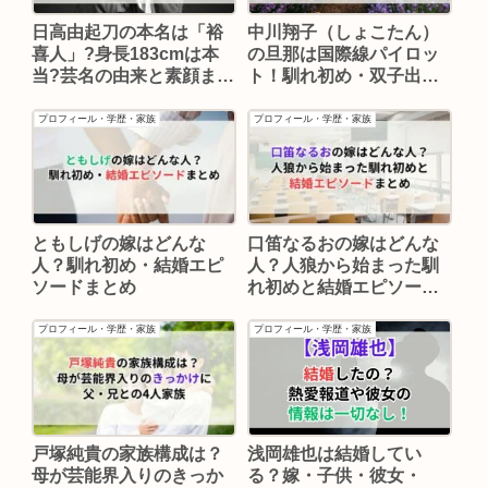
中川翔子（しょこたん）
日高由起刀の本名は「裕
の旦那は国際線パイロッ
喜人」?身長183cmは本
ト！馴れ初め・双子出
当?芸名の由来と素顔まと
産・現在の夫婦生活まで
め
全まとめ【2026年最新】
プロフィール・学歴・家族
プロフィール・学歴・家族
ともしげの嫁はどんな
口笛なるおの嫁はどんな
人？馴れ初め・結婚エピ
人？人狼から始まった馴
ソードまとめ
れ初めと結婚エピソード
まとめ
プロフィール・学歴・家族
プロフィール・学歴・家族
浅岡雄也は結婚してい
戸塚純貴の家族構成は？
る？嫁・子供・彼女・
母が芸能界入りのきっか