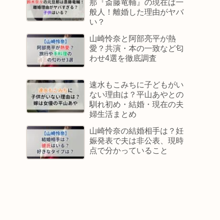
那『斎藤竜輔』の現在は一
般人！離婚した理由がヤバ
い？
山崎怜奈と阿部亮平が熱
愛？共演・本の一致など匂
わせ4選を徹底調査
速水もこみちに子どもがい
ない理由は？平山あやとの
馴れ初め・結婚・現在の夫
婦生活まとめ
山崎怜奈の結婚相手は？妊
娠発表で夫は非公表、現時
点で分かっていること