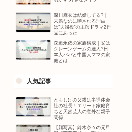
深川麻衣は結婚してる?｜
未婚なのに噂される理由
は”夫婦役”の主演ドラマ2作
品にあった
森迫永依の家族構成｜父は
クレーンゲームの達人?日
本人パパと中国人ママの家
庭とは
人気記事
ともしげの父親は半導体会
社の社長！エリート家庭育
ちと天然芸人の意外な親子
関係
【顔写真】鈴木奈々の元旦