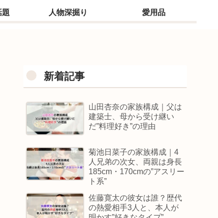
話題
人物深掘り
愛用品
新着記事
山田杏奈の家族構成｜父は
建築士、母から受け継い
だ”料理好き”の理由
菊池日菜子の家族構成｜4
人兄弟の次女、両親は身長
185cm・170cmの”アスリー
ト系”
佐藤寛太の彼女は誰？歴代
の熱愛相手3人と、本人が
明かす”好きなタイプ”