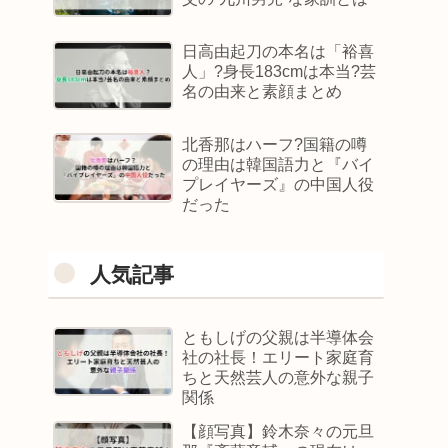
日高由起刀の本名は「裕喜
人」?身長183cmは本当?芸
名の由来と素顔まとめ
北香那はハーフ?国籍の噂
の理由は韓国語力と『バイ
プレイヤーズ』の中国人役
だった
人気記事
ともしげの父親は半導体会
社の社長！エリート家庭育
ちと天然芸人の意外な親子
関係
【顔写真】鈴木奈々の元旦