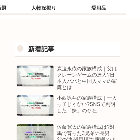
話題
人物深掘り
愛用品
新着記事
森迫永依の家族構成｜父は
クレーンゲームの達人?日
本人パパと中国人ママの家
庭とは
小西詠斗の家族構成｜一人
っ子じゃない?SNSで判明
した「妹」の存在
佐藤寛太の家族構成は?対
馬で育った3兄弟の長男、
父の”九州男児”な家訓とは