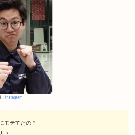
用：
Instagram
にモテてたの？
人？