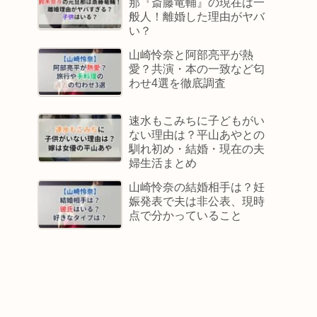
那『斎藤竜輔』の現在は一
般人！離婚した理由がヤバ
い？
山崎怜奈と阿部亮平が熱
愛？共演・本の一致など匂
わせ4選を徹底調査
速水もこみちに子どもがい
ない理由は？平山あやとの
馴れ初め・結婚・現在の夫
婦生活まとめ
山崎怜奈の結婚相手は？妊
娠発表で夫は非公表、現時
点で分かっていること