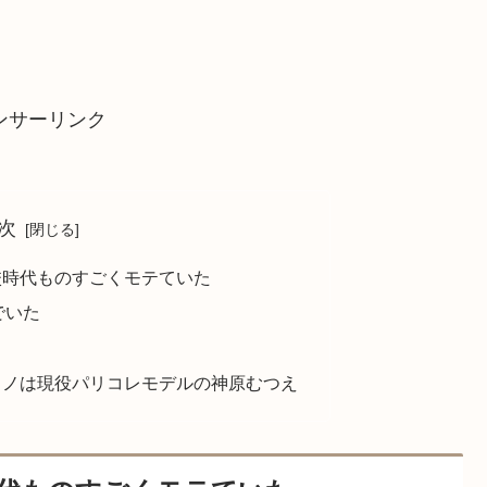
ンサーリンク
次
校時代ものすごくモテていた
でいた
カノは現役パリコレモデルの神原むつえ