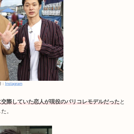
用：
Instagram
に交際していた恋人が現役のパリコレモデルだった
と
した。